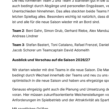
Die neu formierten Team 2 und Team 3 starteten gut in die 
auch bedingt durch Abgänge und personellen Engpässen, v
Unentschieden hinnehmen. Das alles steckten beide Teams
letzten Spieltag alles. Besonders wichtig ist natürlich, dass
ist und alle für die neue Saison wieder mit an Bord sind.
Team 2
: Beni Gahn, Simon Grub, Gerhard Riebe, Alex Mandu
Andreas Lindner
Team 3
: Stefan Bastert, Toni Catalano, Rafael Frenzel, Dani
Jacob Schorer um Teamcaptain David Adomeith
Ausblick und Vorschau auf die Saison 2026/27
Wir starten wieder mit drei Teams in die neue Saison. Die M
bedingt durch Wechsel innerhalb der Teams und neu zu uns 
optimistisch in die neue Saison und haben uns ehrgeizige spor
Genauso ehrgeizig geht auch die Planung und Umsetzung d
voran. Hier müssen zukunftsorientierte Weichenstellungen
Anforderungen im Spielbetrieb und der Attraktivität als Spa
Mit sportlichen Grüßen