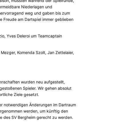
Saison, mussten während der Spielrunde,
ermeidbare Niederlagen und
 hervorragend weg und gaben bis zum
 die Freude am Dartspiel immer geblieben
zio, Yves Deleroi um Teamcaptain
el Mezger, Komenda Szolt, Jan Zettelaier,
annschaften wurden neu aufgestellt,
gestoßenen Spieler. Wir gehen absolut
tliche Ziele gesetzt.
er notwendigen Änderungen im Dartraum
 vorgenommen werden, um künftig den
rte des SV Bergheim gerecht zu werden.